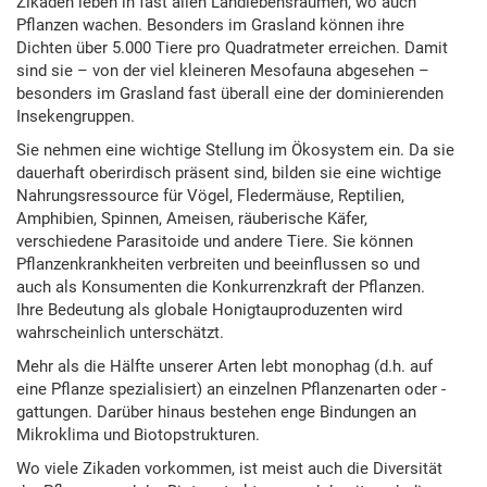
Zikaden leben in fast allen Landlebensräumen, wo auch
Pflanzen wachen. Besonders im Grasland können ihre
Dichten über 5.000 Tiere pro Quadratmeter erreichen. Damit
sind sie – von der viel kleineren Mesofauna abgesehen –
besonders im Grasland fast überall eine der dominierenden
Insekengruppen.
Sie nehmen eine wichtige Stellung im Ökosystem ein. Da sie
dauerhaft oberirdisch präsent sind, bilden sie eine wichtige
Nahrungsressource für Vögel, Fledermäuse, Reptilien,
Amphibien, Spinnen, Ameisen, räuberische Käfer,
verschiedene Parasitoide und andere Tiere. Sie können
Pflanzenkrankheiten verbreiten und beeinflussen so und
auch als Konsumenten die Konkurrenzkraft der Pflanzen.
Ihre Bedeutung als globale Honigtauproduzenten wird
wahrscheinlich unterschätzt.
Mehr als die Hälfte unserer Arten lebt monophag (d.h. auf
eine Pflanze spezialisiert) an einzelnen Pflanzenarten oder -
gattungen. Darüber hinaus bestehen enge Bindungen an
Mikroklima und Biotopstrukturen.
Wo viele Zikaden vorkommen, ist meist auch die Diversität