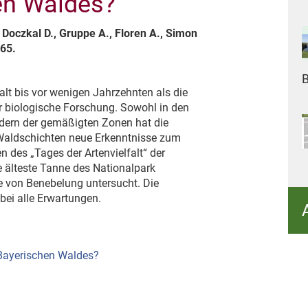
en Waldes?
., Doczkal D., Gruppe A., Floren A., Simon
165.
B
t bis vor wenigen Jahrzehnten als die
er biologische Forschung. Sowohl in den
dern der gemäßigten Zonen hat die
Waldschichten neue Erkenntnisse zum
 des „Tages der Artenvielfalt“ der
e älteste Tanne des Nationalpark
e von Benebelung untersucht. Die
bei alle Erwartungen.
 Bayerischen Waldes?