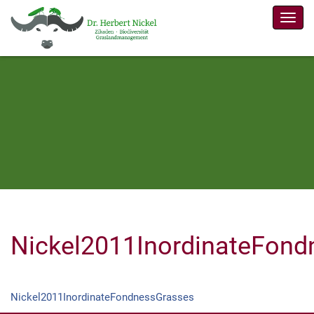
Men
Nickel2011InordinateFon
Nickel2011InordinateFondnessGrasses