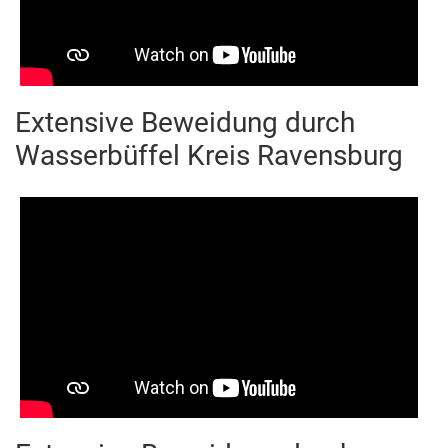
Extensive Beweidung durch
Einbindung von Youtube.com. Bitte beachten sie die
Wasserbüffel Kreis Ravensburg
Datenschutzerklärung
.