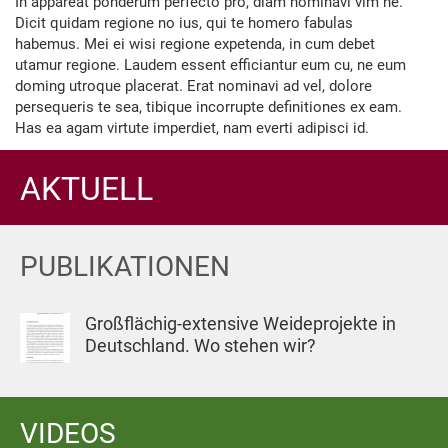
In appareat ponderum perfecto pro, diam nominavi vim ne.
Dicit quidam regione no ius, qui te homero fabulas
habemus. Mei ei wisi regione expetenda, in cum debet
utamur regione. Laudem essent efficiantur eum cu, ne eum
doming utroque placerat. Erat nominavi ad vel, dolore
persequeris te sea, tibique incorrupte definitiones ex eam.
Has ea agam virtute imperdiet, nam everti adipisci id.
AKTUELL
PUBLIKATIONEN
Großflächig-extensive Weideprojekte in
Deutschland. Wo stehen wir?
VIDEOS