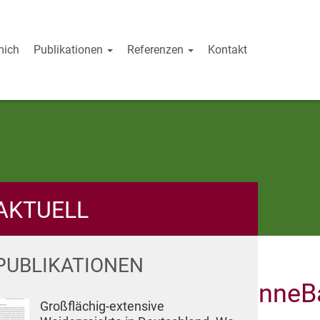
mich
Publikationen
Referenzen
Kontakt
AKTUELL
PUBLIKATIONEN
enSimonSchmidt2009TanneBa
Großflächig-extensive