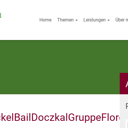
Home
Themen
Leistungen
Über 
ckelBailDoczkalGruppeFlor